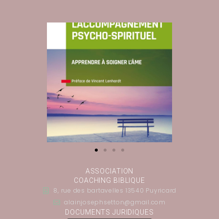
ASSOCIATION
COACHING BIBLIQUE
8, rue des bartavelles 13540 Puyricard
alainjosephsetton@gmail.com
DOCUMENTS JURIDIQUES