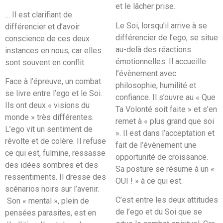
et le lâcher prise.
… Il est clarifiant de
Le Soi, lorsqu’il arrive à se
différencier et d’avoir
différencier de l’ego, se situe
conscience de ces deux
au-delà des réactions
instances en nous, car elles
émotionnelles. Il accueille
sont souvent en conflit.
l’évènement avec
Face à l’épreuve, un combat
philosophie, humilité et
se livre entre l’ego et le Soi.
confiance. Il s’ouvre au « Que
Ils ont deux « visions du
Ta Volonté soit faite » et s’en
monde » très différentes.
remet à « plus grand que soi
L’ego vit un sentiment de
». Il est dans l’acceptation et
révolte et de colère. Il refuse
fait de l’évènement une
ce qui est, fulmine, ressasse
opportunité de croissance.
des idées sombres et des
Sa posture se résume à un «
ressentiments. Il dresse des
OUI ! » à ce qui est.
scénarios noirs sur l’avenir.
C’est entre les deux attitudes
Son « mental », plein de
de l’ego et du Soi que se
pensées parasites, est en